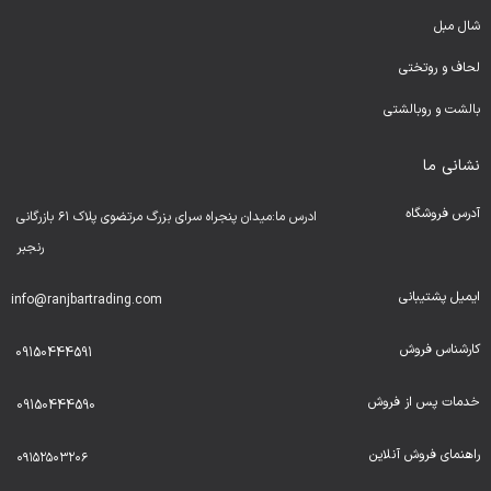
شال مبل
لحا
ف و روتختی
بالشت و روبالشتی
نشانی ما
آدرس فروشگاه
ادرس ما:میدان پنجراه سرای بزرگ مرتضوی پلاک ۶۱ بازرگانی
رنجبر
ایمیل پشتیبانی
info@ranjbartrading.com
کارشناس فروش
09150444591
خدمات پس از فروش
09150444590
راهنمای فروش آنلاین
۰۹۱۵۲۵۰۳۲۰۶