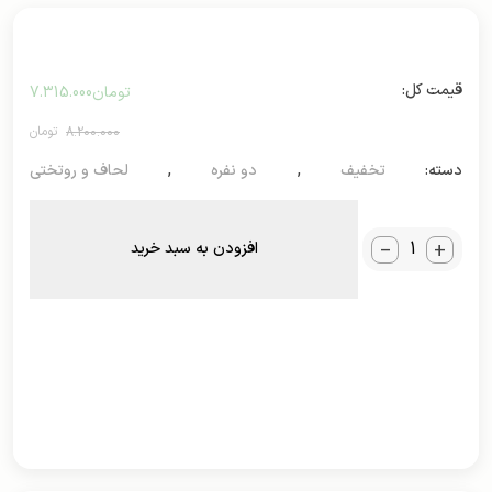
تومان
7.315.000
8.200.000
دسته:
تخفیف
,
دو نفره
,
لحاف و روتختی
_
+
افزودن به سبد خرید