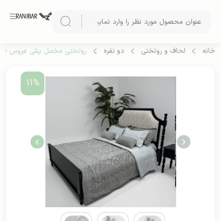
خانه
لحاف و روتختی
دو نفره
روتختی مخمل پنلی عروس (طرح
11%