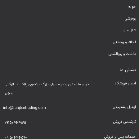
حوله
روفرشی
شال مبل
لحا
ف و روتختی
بالشت و روبالشتی
نشانی ما
آدرس فروشگاه
ادرس ما:میدان پنجراه سرای بزرگ مرتضوی پلاک ۶۱ بازرگانی
رنجبر
ایمیل پشتیبانی
info@ranjbartrading.com
کارشناس فروش
09150444591
خدمات پس از فروش
09150444590