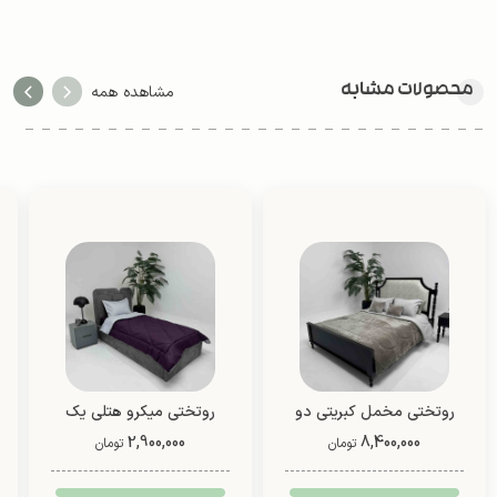
محصولات مشابه
مشاهده همه
روتختی مخمل کبریتی دو
روتختی میکرو هتلی یک
8,400,000
نفره (طرح 4)
2,900,000
نفره دو رو (طرح 2)
تومان
تومان