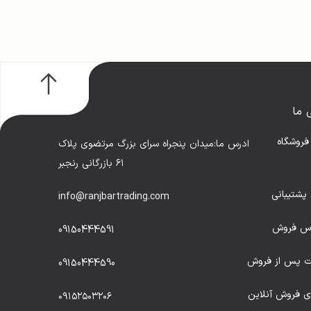
 ما
فروشگاه
ادرس ما:میدان پنجراه سرای بزرگ مرتضوی پلاک
۶۱ بازرگانی رنجبر
پشتیبانی
info@ranjbartrading.com
اس فروش
09150444591
 پس از فروش
09150444590
ای فروش آنلاین
۰۹۱۵۲۵۰۳۲۰۶