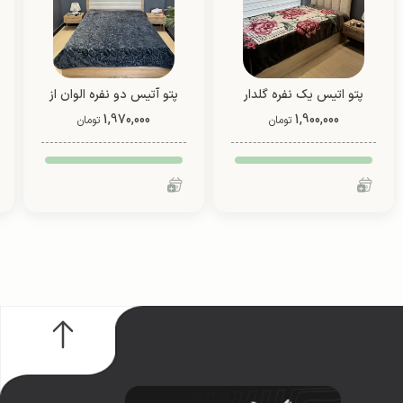
پتو اتیس یک نفره گلدار
پتو آتیس دو نفره الوان از
1,900,000
(طرح 1)
1,970,000
شادیلون (طرح 1)
تومان
تومان