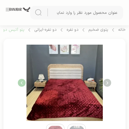
خانه
پتوی ضخیم
دو نفره
دو نفره-ایرانی
پتو آتیس دو نفر