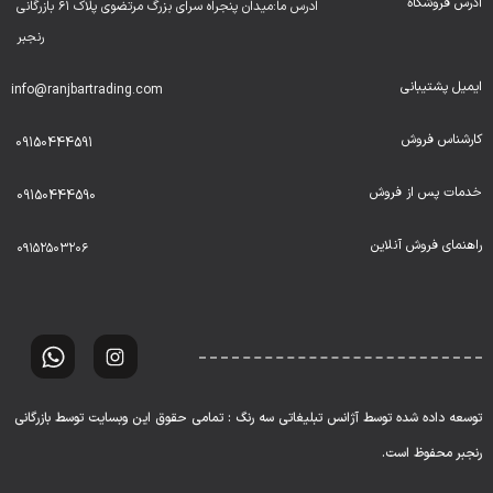
آدرس فروشگاه
ادرس ما:میدان پنجراه سرای بزرگ مرتضوی پلاک ۶۱ بازرگانی
رنجبر
ایمیل پشتیبانی
info@ranjbartrading.com
کارشناس فروش
09150444591
خدمات پس از فروش
09150444590
راهنمای فروش آنلاین
۰۹۱۵۲۵۰۳۲۰۶
توسعه داده شده توسط آژانس تبلیغاتی سه رنگ : تمامی حقوق این وبسایت توسط بازرگانی
رنجبر محفوظ است.