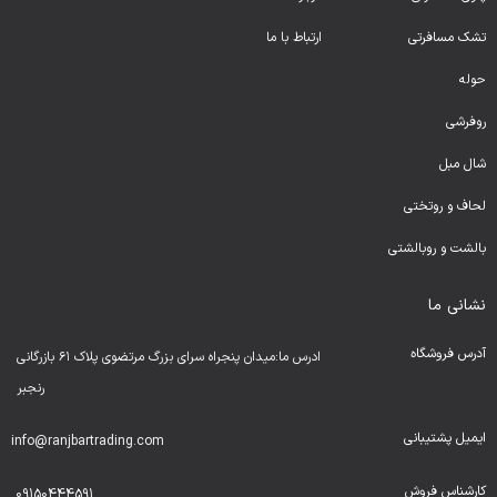
تشک مسافرتی
ارتباط با ما
حوله
روفرشی
شال مبل
لحا
ف و روتختی
بالشت و روبالشتی
نشانی ما
آدرس فروشگاه
ادرس ما:میدان پنجراه سرای بزرگ مرتضوی پلاک ۶۱ بازرگانی
رنجبر
ایمیل پشتیبانی
info@ranjbartrading.com
کارشناس فروش
09150444591