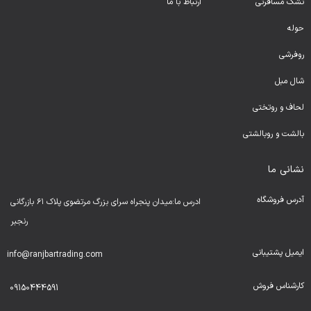
تشک مسافرتی
ارتباط با ما
حوله
روفرشی
شال مبل
لحا
ف و روتختی
بالشت و روبالشتی
نشانی ما
آدرس فروشگاه
ادرس ما:میدان پنجراه سرای بزرگ مرتضوی پلاک ۶۱ بازرگانی
رنجبر
ایمیل پشتیبانی
info@ranjbartrading.com
کارشناس فروش
09150444591