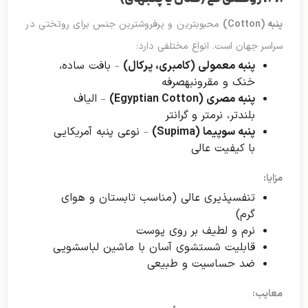
۲.۱. روتختی نخ (کتان یا پنبهای)
پنبه (Cotton)
محبوبترین و پرفروشترین جنس برای روتختی در
سراسر جهان است. انواع مختلفی دارد:
پنبه معمولی (کامبری، پرکال)
– بافت ساده،
خنک و مقرونبهصرفه
پنبه مصری (Egyptian Cotton)
– الیاف
بلندتر، نرمتر و گرانتر
پنبه سوپیما (Supima)
– نوعی پنبه آمریکایی
با کیفیت عالی
مزایا:
تنفسپذیری عالی (مناسب تابستان و هوای
گرم)
نرم و لطیف بر روی پوست
قابلیت شستشوی آسان با ماشین لباسشویی
ضد حساسیت و طبیعی
معایب: