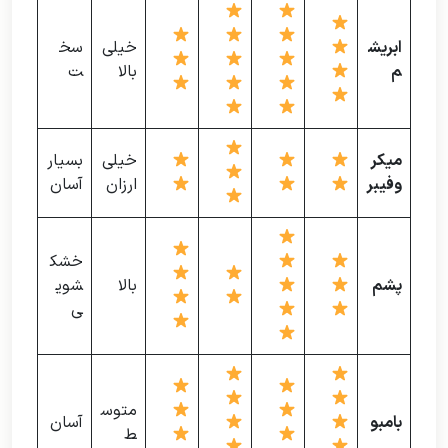
ابریش
خیلی
سخ
م
بالا
ت
میکر
خیلی
بسیار
وفیبر
ارزان
آسان
خشک
پشم
بالا
شوی
ی
متوس
بامبو
آسان
ط