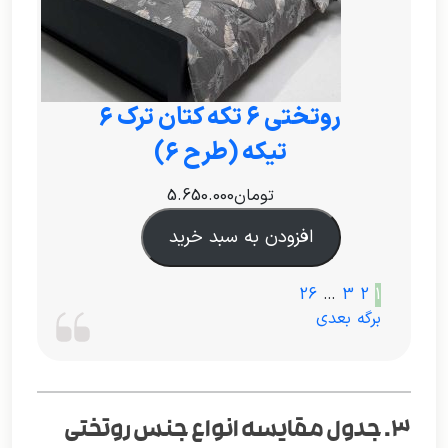
روتختی ۶ تکه کتان ترک 6
تیکه (طرح 6)
تومان
5.650.000
افزودن به سبد خرید
26
…
3
2
1
برگه بعدی
۳. جدول مقایسه انواع جنس روتختی