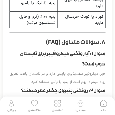
پوست حساس یا آلرژی
پنبه ارگانیک یا بامبو
دارید
نوزاد یا کودک خردسال
پنبه ۱۰۰٪ (نرم و قابل
دارید
شستشوی مرتب)
۸. سوالات متداول (FAQ)
سوال ۱: آیا روتختی میکروفیبر برای تابستان
خوب است؟
خیر، میکروفیبر تنفسپذیری پایینی دارد و در تابستان باعث تعریق
زیاد میشود. بهتر است از پنبه یا بامبو استفاده کنید.
سوال ۲: روتختی پنبهای چقدر عمر میکند؟
با شستشوی صحیح (آب سرد، شوینده ملایم، خشک کردن در
سایه) یک روتختی پنبهای با کیفیت تا ۵ تا ۱۰ سال عمر میکند.
خانه
سبد خرید
دسته‌بندی
علاقه‌مندی
پروفایل