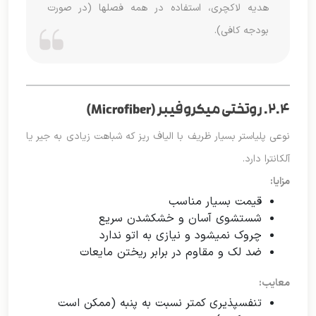
هدیه لاکچری، استفاده در همه فصلها (در صورت
بودجه کافی).
۲.۴. روتختی میکروفیبر (Microfiber)
نوعی پلیاستر بسیار ظریف با الیاف ریز که شباهت زیادی به جیر یا
آلکانترا دارد.
مزایا:
قیمت بسیار مناسب
شستشوی آسان و خشکشدن سریع
چروک نمیشود و نیازی به اتو ندارد
ضد لک و مقاوم در برابر ریختن مایعات
معایب:
تنفسپذیری کمتر نسبت به پنبه (ممکن است