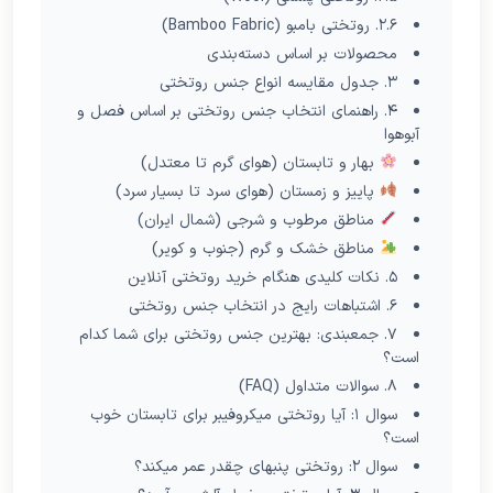
۲.۶. روتختی بامبو (Bamboo Fabric)
محصولات بر اساس دسته‌بندی
۳. جدول مقایسه انواع جنس روتختی
۴. راهنمای انتخاب جنس روتختی بر اساس فصل و
آبوهوا
بهار و تابستان (هوای گرم تا معتدل)
پاییز و زمستان (هوای سرد تا بسیار سرد)
مناطق مرطوب و شرجی (شمال ایران)
مناطق خشک و گرم (جنوب و کویر)
۵. نکات کلیدی هنگام خرید روتختی آنلاین
۶. اشتباهات رایج در انتخاب جنس روتختی
۷. جمعبندی: بهترین جنس روتختی برای شما کدام
است؟
۸. سوالات متداول (FAQ)
سوال ۱: آیا روتختی میکروفیبر برای تابستان خوب
است؟
سوال ۲: روتختی پنبهای چقدر عمر میکند؟