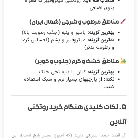
انتخاب سه لایه:
روتختی میکروفیبر به همراه
پتوی اضافی
مناطق مرطوب و شرجی (شمال ایران)
بهترین گزینه:
بامبو و پنبه (جذب رطوبت بالا)
بدترین گزینه:
میکروفیبر و پشم (احساس گرما
و رطوبت بدتر)
مناطق خشک و گرم (جنوب و کویر)
بهترین گزینه:
کتان یا پنبه نخی خنک
نکته:
از پارچههای بسیار نرم و سبک استفاده
کنید.
۵. نکات کلیدی هنگام خرید روتختی
آنلاین
اگر قصد خرید اینترنتی دارید (که امروزه بسیار رایج است)، این