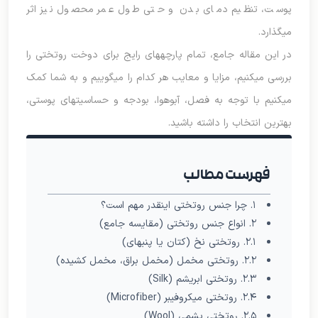
پوست، تنظیم دمای بدن و حتی طول عمر محصول نیز اثر
میگذارد.
در این مقاله جامع، تمام پارچههای رایج برای دوخت روتختی را
بررسی میکنیم، مزایا و معایب هر کدام را میگوییم و به شما کمک
میکنیم با توجه به فصل، آبوهوا، بودجه و حساسیتهای پوستی،
بهترین انتخاب را داشته باشید.
فهرست مطالب
۱. چرا جنس روتختی اینقدر مهم است؟
۲. انواع جنس روتختی (مقایسه جامع)
۲.۱. روتختی نخ (کتان یا پنبهای)
۲.۲. روتختی مخمل (مخمل براق، مخمل کشیده)
۲.۳. روتختی ابریشم (Silk)
۲.۴. روتختی میکروفیبر (Microfiber)
۲.۵. روتختی پشمی (Wool)