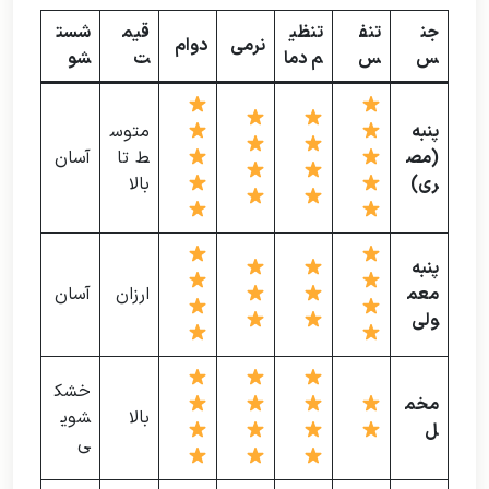
جن
تنف
تنظی
قیم
شست
نرمی
دوام
س
س
م دما
ت
شو
پنبه
متوس
(مص
ط تا
آسان
ری)
بالا
پنبه
معم
ارزان
آسان
ولی
خشک
مخم
بالا
شوی
ل
ی