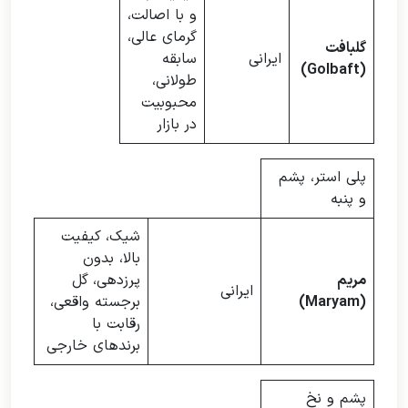
و با اصالت،
گرمای عالی،
گلبافت
ایرانی
سابقه
(Golbaft)
طولانی،
محبوبیت
در بازار
پلی استر، پشم
و پنبه
شیک، کیفیت
بالا، بدون
مریم
پرزدهی، گل
ایرانی
(Maryam)
برجسته واقعی،
رقابت با
برندهای خارجی
پشم و نخ