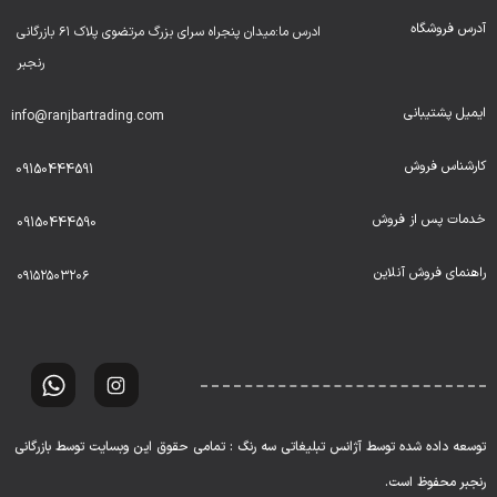
آدرس فروشگاه
ادرس ما:میدان پنجراه سرای بزرگ مرتضوی پلاک ۶۱ بازرگانی
رنجبر
ایمیل پشتیبانی
info@ranjbartrading.com
کارشناس فروش
09150444591
خدمات پس از فروش
09150444590
راهنمای فروش آنلاین
۰۹۱۵۲۵۰۳۲۰۶
توسعه داده شده توسط آژانس تبلیغاتی سه رنگ : تمامی حقوق این وبسایت توسط بازرگانی
رنجبر محفوظ است.