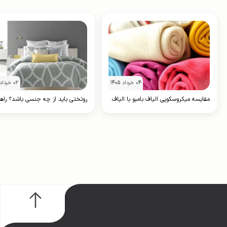
04 خرداد 1405
02 خرداد 1405
مقایسه میکروسکوپی الیاف بامبو با الیاف
روتختی باید از چه جنسی باشد؟ راه
پنبه در جذب عرق شبانه: راز یک خواب
جامع انتخاب و خرید روتختی آنلاین
خشک و آرام