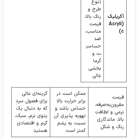
تنوع
طرح و
آکریلیک
رنگ بالا،
(Acryli
قیمت
c)
مناسب،
ضد
حساسی
ت و
گرما
بخشی
عالی
ممکن است در
گزینه‌ای عالی
قیمت
برابر حرارت بالا
برای فصول سرد
مقرون‌به‌صرفه،
حساس باشد و
که به دنبال یک
نرمی و لطافت
تهویه پذیری آن
پتوی نرم، سبک،
بالا، ماندگاری
نسبت به پشم
گرم و اقتصادی
رنگ و شکل
کمتر است
هستید