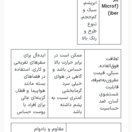
ابریشم،
(Microf
سبک و
iber)
کم‌حجم،
تنوع
طرح و
رنگ بالا
ممکن است در
ایده‌آل برای
لطافت
برابر حرارت بالا
سفرهای تفریحی
فوق‌العاده،
حساس باشد و
و کاری، استفاده
سبکی، قیمت
گاهی در هوای
در فضاهای
مقرون‌به‌صرفه،
خیلی سرد
بسته مانند
قابلیت
گرمابخشی
هواپیما و قطار،
شستشوی
کمتری نسبت به
گزینه‌ای عالی
آسان، ضد
پشم داشته
برای افراد با
حساسیت
باشد
پوست حساس
مقاوم و بادوام