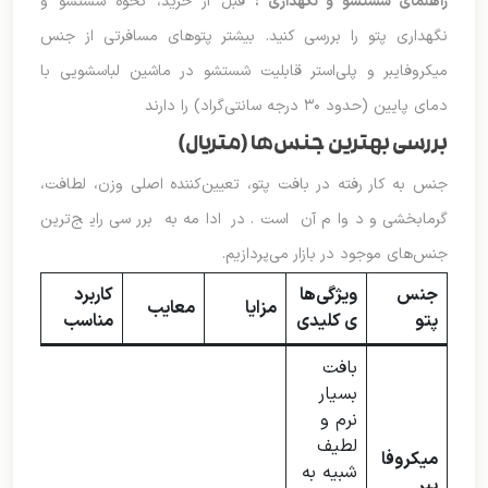
راهنمای شستشو و نگهداری
:
قبل از خرید، نحوه شستشو و
نگهداری پتو را بررسی کنید. بیشتر پتوهای مسافرتی از جنس
میکروفایبر و پلی‌استر قابلیت شستشو در ماشین لباسشویی با
دمای پایین (حدود ۳۰ درجه سانتی‌گراد) را دارند
بررسی بهترین جنس‌ها (متریال)
جنس به کار رفته در بافت پتو، تعیین‌کننده اصلی وزن، لطافت،
گرمابخشی و دوام آن است. در ادامه به بررسی رایج‌ترین
جنس‌های موجود در بازار می‌پردازیم.
جنس
ویژگی‌ها
کاربرد
مزایا
معایب
پتو
ی کلیدی
مناسب
بافت
بسیار
نرم و
لطیف
میکروفا
شبیه به
یبر