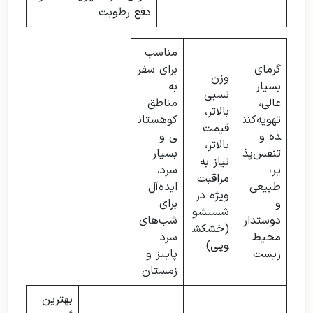
دفع رطوبت
مناسب
گرمای
برای سفر
وزن
بسیار
به
نسبی
عالی،
مناطق
بالاتر،
تهویه‌کنن
کوهستان
قیمت
ده و
ی و
بالاتر،
تنفس‌پذ
بسیار
نیاز به
یر،
سرد،
مراقبت
طبیعی
ایده‌آل
ویژه در
و
برای
شستشو
دوستدار
شب‌های
(خشکش
محیط
سرد
ویی)
زیست
پاییز و
زمستان
بهترین