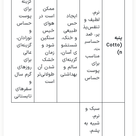
گزینه
ممکن
برای
نرم،
ایجاد
است در
پوست
لطیف و
حس
هوای
حساس
تنفس‌پذ
طبیعی
خیس
و
یر، ضد
پنبه
و خنک،
سنگین
نوزادان،
حساسی
(Cotto
شستشو
شود و
گزینه‌ای
ت،
n)
ی آسان،
زمان
عالی
مناسب
گزینه‌ای
خشک
برای
برای
سالم و
شدن آن
روزهای
پوست
بهداشتی
طولانی‌تر
گرم سال
حساس
است
و
سفرهای
تابستانی
سبک و
نرم،
شبیه به
پشم،