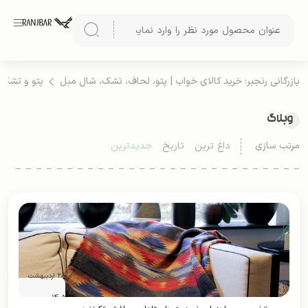
بازرگانی رنجبر: خرید کالای خواب | پتو، لحاف، تشک، شال مبل
پتو و تشک
وبلاگ
مرتب سازی
داغ ترین
تاریخ
جدیدترین
28 اردیبهشت
1405