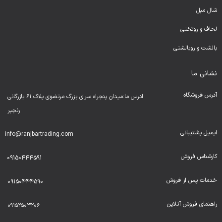
شال مبل
لحا
ف و روتختی
بالشت و روبالشتی
نشانی ما
آدرس فروشگاه
ادرس ما:میدان پنجراه سرای بزرگ مرتضوی پلاک ۶۱ بازرگانی
رنجبر
ایمیل پشتیبانی
info@ranjbartrading.com
کارشناس فروش
09150444591
خدمات پس از فروش
09150444590
راهنمای فروش آنلاین
۰۹۱۵۲۵۰۳۲۰۶