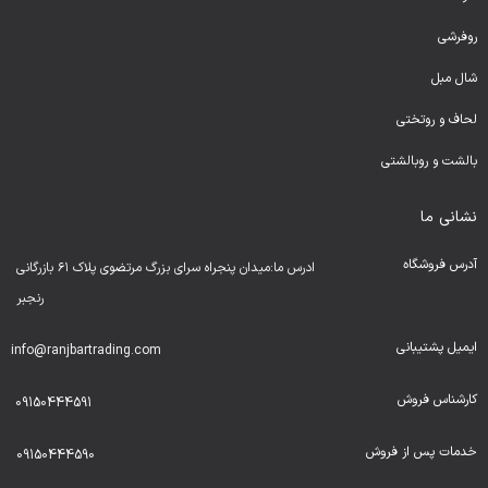
روفرشی
شال مبل
لحا
ف و روتختی
بالشت و روبالشتی
نشانی ما
آدرس فروشگاه
ادرس ما:میدان پنجراه سرای بزرگ مرتضوی پلاک ۶۱ بازرگانی
رنجبر
ایمیل پشتیبانی
info@ranjbartrading.com
کارشناس فروش
09150444591
خدمات پس از فروش
09150444590