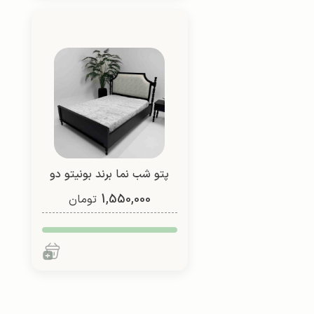
پتو شب نما برند بونیتو دو
1,550,000
نفره (طرح 4)
تومان