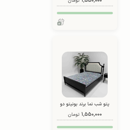
1,550,000
نفره (طرح 3)
تومان
پتو شب نما برند بونیتو دو
1,550,000
نفره (طرح 1)
تومان