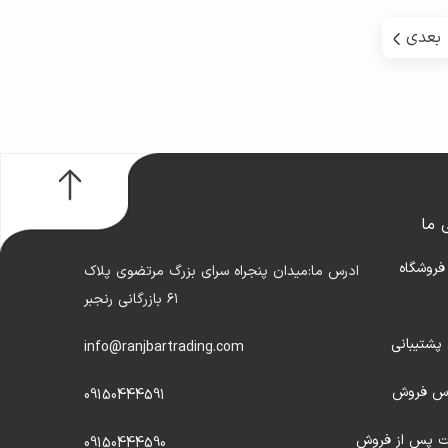
بعدی
 ما
فروشگاه
ادرس ما:میدان پنجراه سرای بزرگ مرتضوی پلاک
۶۱ بازرگانی رنجبر
پشتیبانی
info@ranjbartrading.com
اس فروش
09150444591
 پس از فروش
09150444590