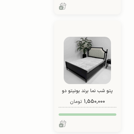
پتو شب نما برند بونیتو دو
1,550,000
نفره (طرح 4)
تومان