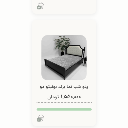
پتو شب نما برند بونیتو دو
1,550,000
نفره (طرح 2)
تومان