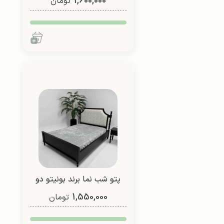
1,600,000
نفره (طرح 6)
تومان
پتو شب نما برند بونیتو دو
1,550,000
نفره (طرح 3)
تومان