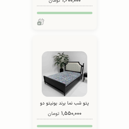
1,600,000
نفره (طرح 6)
تومان
پتو شب نما برند بونیتو دو
1,550,000
نفره (طرح 1)
تومان