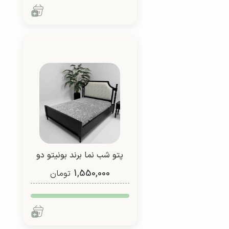
پتو شب نما برند بونیتو دو
1,550,000
نفره (طرح 2)
تومان