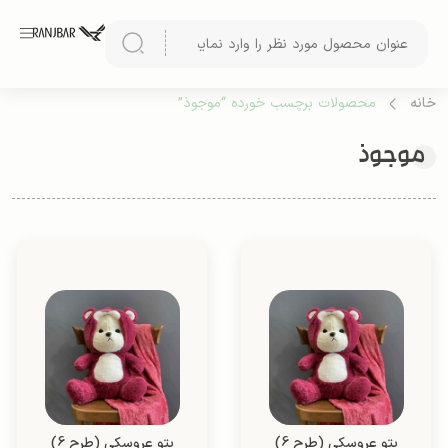
خانه
محصولات برچسب خورده “موجوذ”
موجوذ
پتو عروسکی (طرح 6)
پتو عروسکی (طرح 6)