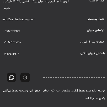
آدرس فروشگاه
ادرس ما:میدان پنجراه سرای بزرگ مرتضوی پلاک ۶۱ بازرگانی
رنجبر
ایمیل پشتیبانی
info@ranjbartrading.com
کارشناس فروش
09150444591
خدمات پس از فروش
09150444590
راهنمای فروش آنلاین
۰۹۱۵۲۵۰۳۲۰۶
توسعه داده شده توسط آژانس تبلیغاتی سه رنگ : تمامی حقوق این وبسایت توسط بازرگانی
رنجبر محفوظ است.