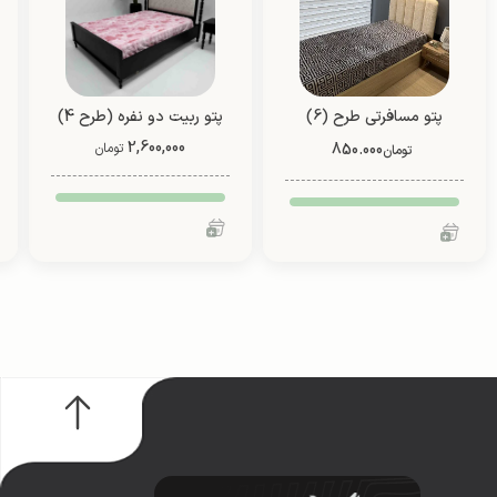
پتو مسافرتی طرح (6)
پتو ربیت دو نفره (طرح 4)
فانتزی (یک نفره/ دو نفره)
2,600,000
850.000
تومان
تومان