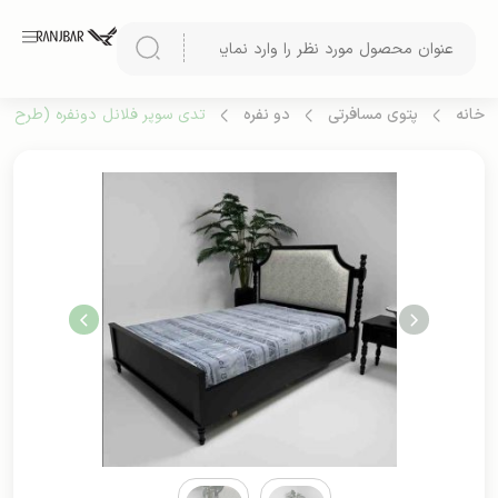
خانه
پتوی مسافرتی
دو نفره
تدی سوپر فلانل دونفره (طرح 2)