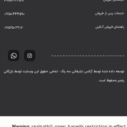
09150444591
خدمات پس از فروش
09150444590
راهنمای فروش آنلاین
۰۹۱۵۲۵۰۳۲۰۶
توسعه داده شده توسط آژانس تبلیغاتی سه رنگ : تمامی حقوق این وبسایت توسط بازرگانی
رنجبر محفوظ است.
: realpath(): open_basedir restriction in effect.