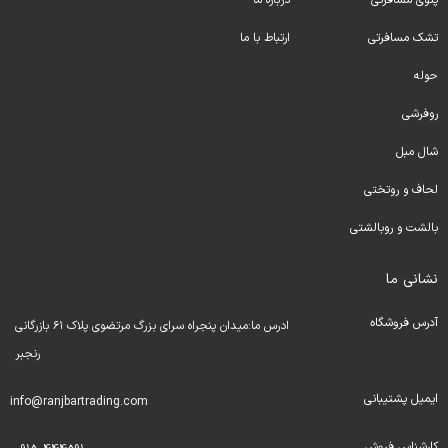
پتوی مسافرتی
درباره ما
تشک مسافرتی
ارتباط با ما
حوله
روفرشی
شال مبل
لحا
ف و روتختی
بالشت و روبالشتی
نشانی ما
آدرس فروشگاه
ادرس ما:میدان پنجراه سرای بزرگ مرتضوی پلاک ۶۱ بازرگانی
رنجبر
ایمیل پشتیبانی
info@ranjbartrading.com
کارشناس فروش