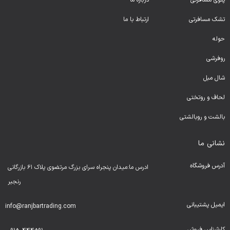
پتوی مسافرتی
درباره ما
تشک مسافرتی
ارتباط با ما
حوله
روفرشی
شال مبل
لحا
ف و روتختی
بالشت و روبالشتی
نشانی ما
آدرس فروشگاه
ادرس ما:میدان پنجراه سرای بزرگ مرتضوی پلاک ۶۱ بازرگانی
رنجبر
ایمیل پشتیبانی
info@ranjbartrading.com
کارشناس فروش