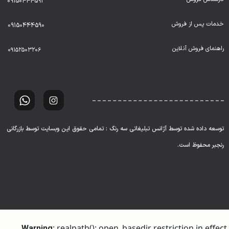
09150444591
خدمات پس از فروش
09150444590
راهنمای فروش آنلاین
۰۹۱۵۲۵۰۳۲۰۶
توسعه داده شده توسط آژانس تبلیغاتی سه رنگ : تمامی حقوق این وبسایت توسط بازرگانی
رنجبر محفوظ است.
: realpath(): open_basedir restriction in effect.