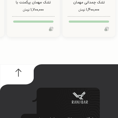
تشک چمدانی مهمان
تشک مهمان پیگمنت با
(طرح 2)
1,400,000
1,700,000
روبالشتی چهار کیلو (طرح
تومان
تومان
2)