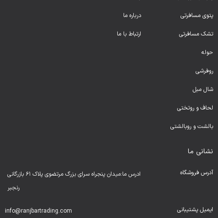
پتوی مسافرتی
درباره ما
تشک مسافرتی
ارتباط با ما
حوله
روفرشی
شال مبل
لحا
ف و روتختی
بالشت و روبالشتی
نشانی ما
آدرس فروشگاه
ادرس ما:میدان پنجراه سرای بزرگ مرتضوی پلاک ۶۱ بازرگانی
رنجبر
ایمیل پشتیبانی
info@ranjbartrading.com