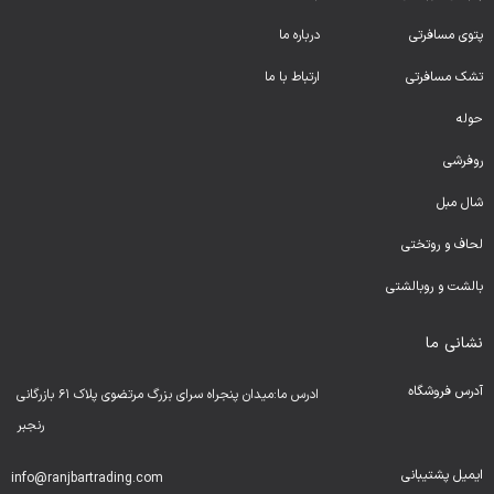
پتوی مسافرتی
درباره ما
تشک مسافرتی
ارتباط با ما
حوله
روفرشی
شال مبل
لحا
ف و روتختی
بالشت و روبالشتی
نشانی ما
آدرس فروشگاه
ادرس ما:میدان پنجراه سرای بزرگ مرتضوی پلاک ۶۱ بازرگانی
رنجبر
ایمیل پشتیبانی
info@ranjbartrading.com