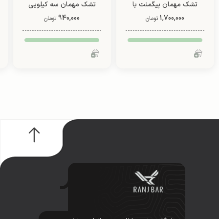
تشک مهمان پیگمنت با
تشک مهمان سه کیلویی
1,700,000
روبالشتی چهار کیلو (طرح
940,000
(طرح 3)
تومان
تومان
1)