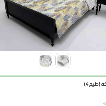
(طرح 4)
ی