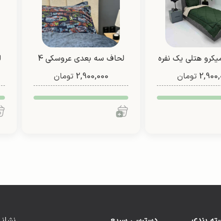
یکرو هتلی یک نفره
لحاف سه بعدی عروسکی 4
2,900,
 رو (طرح 1)
تومان
2,900,000
تیکه (طرح 3)
تومان
ته بندی
دسترسی سریع
نشانی