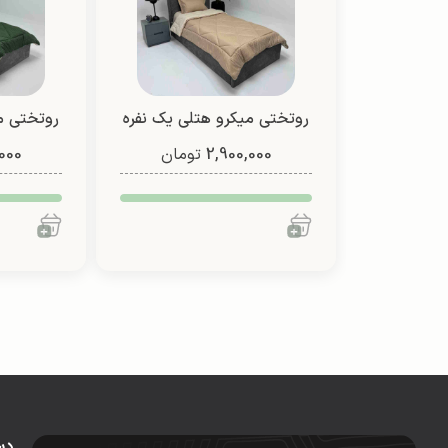
روتختی میکرو هتلی یک نفره
روتختی م
2,900,000
دو رو (طرح 3)
تومان
000
دو
دس