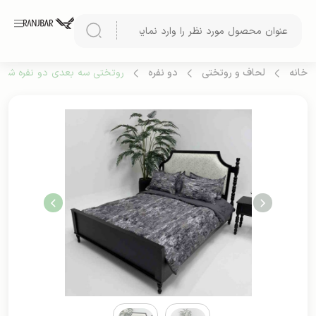
خانه
لحاف و روتختی
دو نفره
روتختی سه بعدی دو نفره شش ت