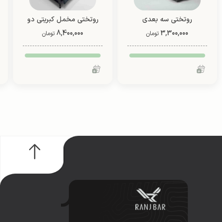
روتختی سه بعدی
روتختی مخمل کبریتی دو
3,300,000
عروسکی یک نفره دو رو
8,400,000
نفره (طرح 3)
تومان
تومان
(طرح 1)