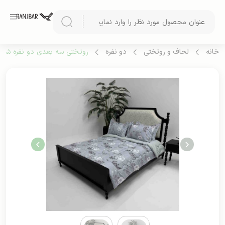
خانه
لحاف و روتختی
دو نفره
روتختی سه بعدی دو نفره شش ت