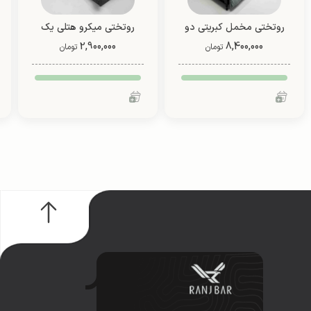
روتختی مخمل کبریتی دو
روتختی میکرو هتلی یک
8,400,000
نفره (طرح 2)
2,900,000
نفره دو رو (طرح 4)
تومان
تومان