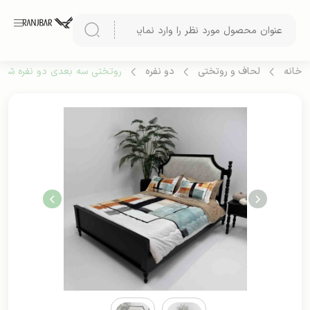
خانه
لحاف و روتختی
دو نفره
روتختی سه بعدی دو نفره شش ت