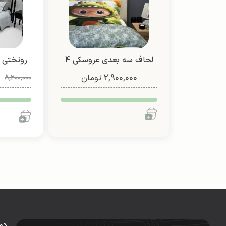
لحاف سه بعدی عروسکی 4
روتختی 
2,900,000
تیکه (طرح 4)
تومان
8,200,000
دس