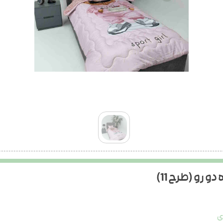
رو (طرح 11)
ی