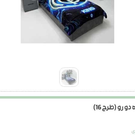
رو (طرح 16)
ی