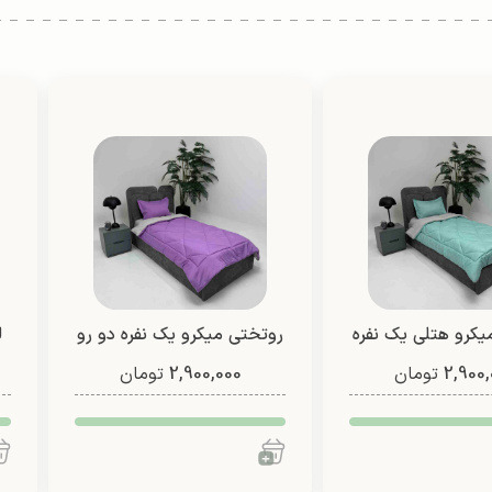
یکرو هتلی یک نفره
روتختی میکرو یک نفره دو رو
2,900,
رو (طرح 4)
تومان
2,900,000
(طرح 2)
تومان