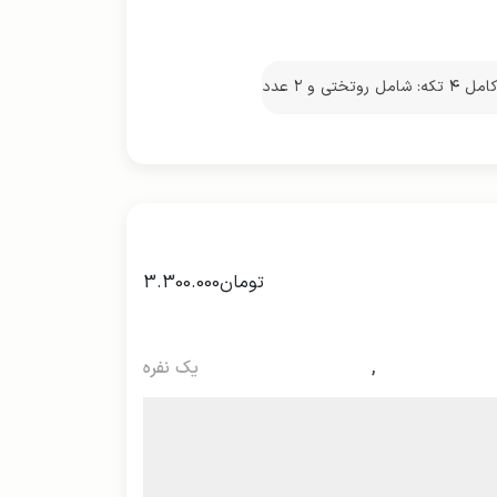
ست کامل ۴ تکه: شامل روتختی و ۲ عدد
د
تومان
3.300.000
,
یک نفره