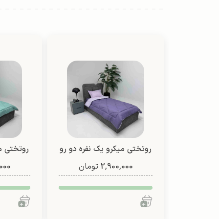
روتختی میکرو یک نفره دو رو
روتختی م
2,900,000
(طرح 3)
تومان
000
دو 