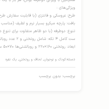
همچنین با ویژگی دوطرفه بودن، هر بار با یک 
ویژگی‌های :
طرح: عروسکی و فانتزی (با قابلیت سفارش طرح
بافت: پارچه میکرو بسیار نرم و لطیف (مناسب
تنوع: دوطرفه (با دو ظاهر متفاوت برای تنوع د
ست کامل ۴ تکه: شامل روتختی و ۲ عدد روبالشتی استاندارد
ابعاد: روتختی ۱۶۰×۲۲۰ و روبالشتی‌ها ۷۰×۵۰ سانتی‌متر
دسته:
,
,
کودک و نوجوان
لحاف و روتختی
یک نفره
برچسب: بدون برچسب