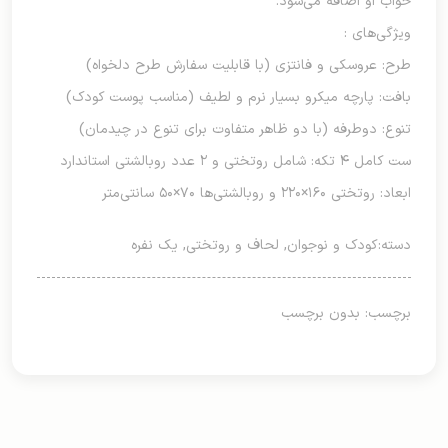
خواب او اضافه می‌شود.
ویژگی‌های :
طرح: عروسکی و فانتزی (با قابلیت سفارش طرح دلخواه)
بافت: پارچه میکرو بسیار نرم و لطیف (مناسب پوست کودک)
تنوع: دوطرفه (با دو ظاهر متفاوت برای تنوع در چیدمان)
ست کامل ۴ تکه: شامل روتختی و ۲ عدد روبالشتی استاندارد
ابعاد: روتختی ۱۶۰×۲۲۰ و روبالشتی‌ها ۷۰×۵۰ سانتی‌متر
دسته:
کودک و نوجوان
,
لحاف و روتختی
,
یک نفره
برچسب: بدون برچسب