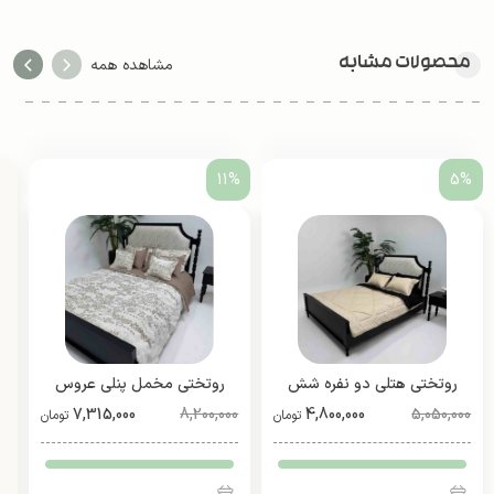
محصولات مشابه
مشاهده همه
11%
5%
روتختی هتلی دو نفره شش
روتختی مخمل پنلی عروس
5,050,000
تیکه
4,800,000
8,200,000
(طرح 1)
7,315,000
تومان
تومان