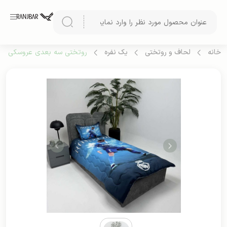
خانه
لحاف و روتختی
یک نفره
روتختی سه بعدی عروسکی یک نف