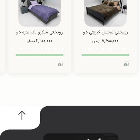
روتختی مخمل کبریتی دو
روتختی میکرو یک نفره دو
8,400,000
نفره (طرح 1)
2,900,000
رو (طرح 3)
تومان
تومان