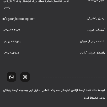
آدرس فروشگاه
ادرس ما:میدان پنجراه سرای بزرگ مرتضوی پلاک ۶۱ بازرگانی
رنجبر
ایمیل پشتیبانی
info@ranjbartrading.com
کارشناس فروش
09150444591
خدمات پس از فروش
09150444590
راهنمای فروش آنلاین
۰۹۱۵۲۵۰۳۲۰۶
توسعه داده شده توسط آژانس تبلیغاتی سه رنگ : تمامی حقوق این وبسایت توسط بازرگانی
رنجبر محفوظ است.