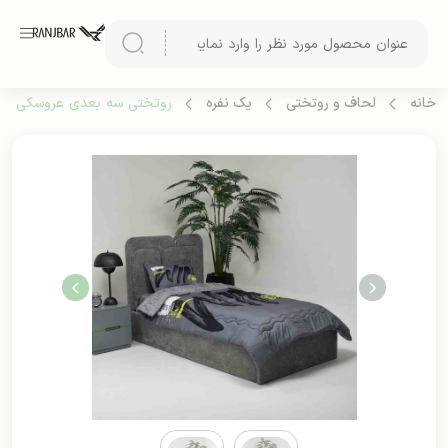
خانه
لحاف و روتختی
یک نفره
روتختی سه بعدی عروسکی یک نف