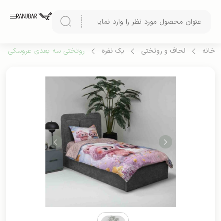
خانه
لحاف و روتختی
یک نفره
روتختی سه بعدی عروسکی یک نف