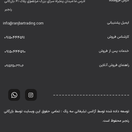
آدرس فروشگاه
ادرس ما:میدان پنجراه سرای بزرگ مرتضوی پلاک ۶۱ بازرگانی
رنجبر
ایمیل پشتیبانی
info@ranjbartrading.com
کارشناس فروش
09150444591
خدمات پس از فروش
09150444590
راهنمای فروش آنلاین
۰۹۱۵۲۵۰۳۲۰۶
توسعه داده شده توسط آژانس تبلیغاتی سه رنگ : تمامی حقوق این وبسایت توسط بازرگانی
رنجبر محفوظ است.