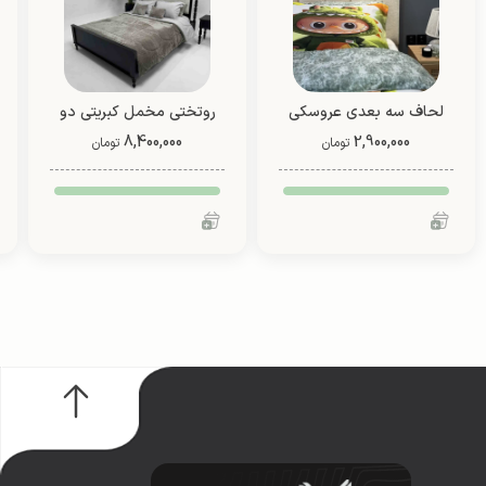
لحاف سه بعدی عروسکی
روتختی مخمل کبریتی دو
4 تیکه (طرح 4)
2,900,000
8,400,000
نفره (طرح 4)
تومان
تومان