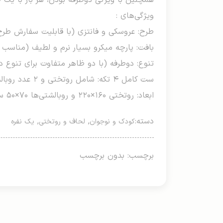
همچنین با ویژگی دوطرفه بودن، هر بار با یک 
ویژگی‌های :
طرح: عروسکی و فانتزی (با قابلیت سفارش طرح
بافت: پارچه میکرو بسیار نرم و لطیف (مناسب
تنوع: دوطرفه (با دو ظاهر متفاوت برای تنوع د
ست کامل ۴ تکه: شامل روتختی و ۲ عدد روبالشتی استاندارد
ابعاد: روتختی ۱۶۰×۲۲۰ و روبالشتی‌ها ۷۰×۵۰ سانتی‌متر
دسته:
,
,
کودک و نوجوان
لحاف و روتختی
یک نفره
برچسب: بدون برچسب