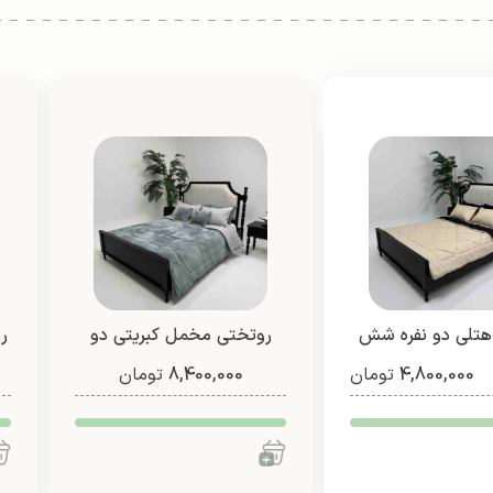
هتلی دو نفره شش
روتختی مخمل کبریتی دو
ر
تیکه
4,800,000
تومان
8,400,000
نفره (طرح 2)
تومان