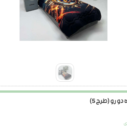
 رو (طرح 5)
ی