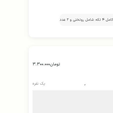
ست کامل ۴ تکه: شامل روتختی و ۲ عدد
د
تومان
3.300.000
,
یک نفره