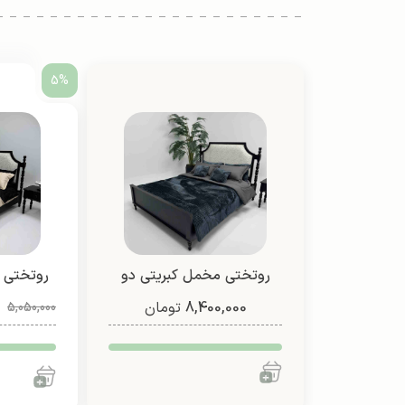
5%
روتختی مخمل کبریتی دو
روتختی 
8,400,000
نفره (طرح 3)
تومان
5,050,000