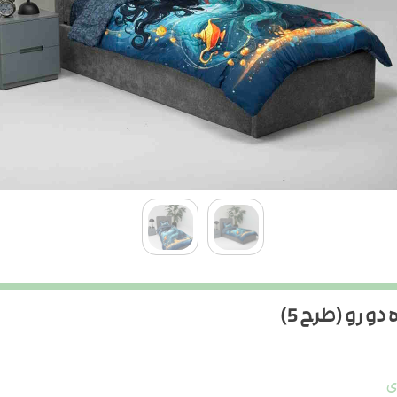
 رو (طرح 5)
ی