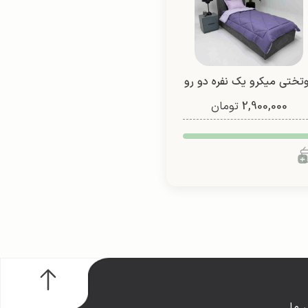
تختی میکرو یک نفره دو رو
2,900,000
(طرح 3)
تومان
 ما