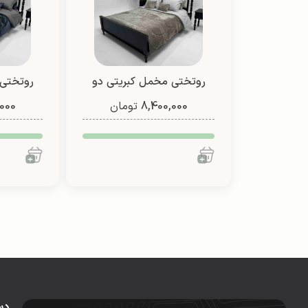
روتختی مخمل کبریتی دو
روتختی 
8,400,000
نفره (طرح 4)
تومان
000
نف
دس