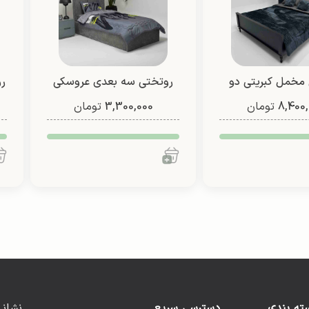
مخمل کبریتی دو
روتختی سه بعدی عروسکی
رو
8,400,
ره (طرح 3)
تومان
3,300,000
تومان
یک نفره دو رو (طرح 2)
ته بندی
دسترسی سریع
نشانی