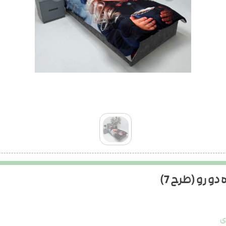
 رو (طرح 7)
ی