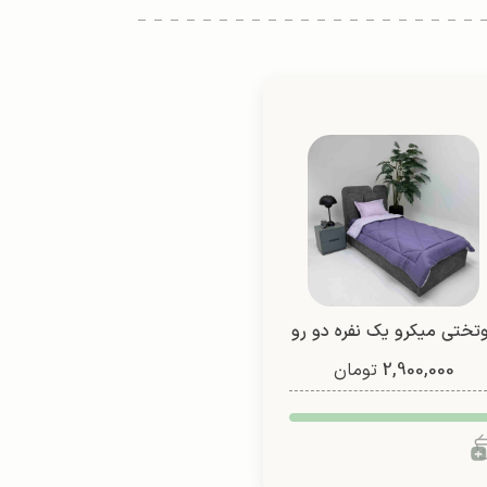
تختی میکرو یک نفره دو رو
2,900,000
(طرح 3)
تومان