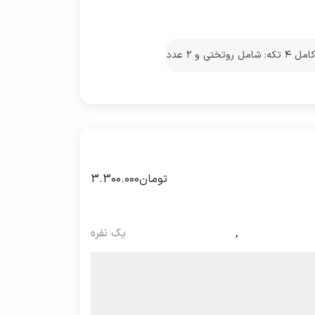
ست کامل ۴ تکه: شامل روتختی و ۲ عدد
د
تومان
3.300.000
,
یک نفره