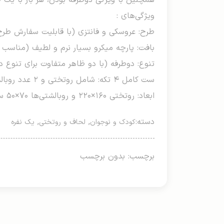
همچنین با ویژگی دوطرفه بودن، هر بار با یک 
ویژگی‌های :
طرح: عروسکی و فانتزی (با قابلیت سفارش طرح
بافت: پارچه میکرو بسیار نرم و لطیف (مناسب
تنوع: دوطرفه (با دو ظاهر متفاوت برای تنوع د
ست کامل ۴ تکه: شامل روتختی و ۲ عدد روبالشتی استاندارد
ابعاد: روتختی ۱۶۰×۲۲۰ و روبالشتی‌ها ۷۰×۵۰ سانتی‌متر
دسته:
,
,
کودک و نوجوان
لحاف و روتختی
یک نفره
برچسب: بدون برچسب