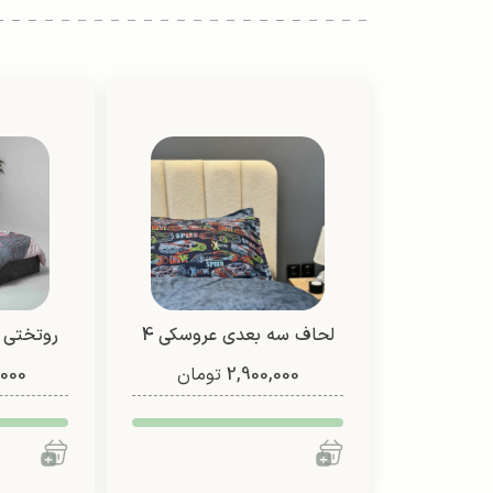
لحاف سه بعدی عروسکی 4
روتختی 
2,900,000
تیکه (طرح 3)
تومان
,000
یک نفره