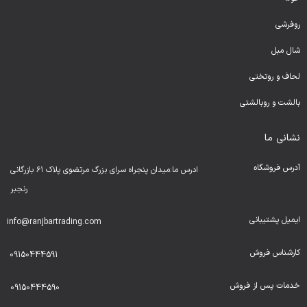
روفرشی
شال مبل
لحا
ف و روتختی
بالشت و روبالشتی
نشانی ما
آدرس فروشگاه
ادرس ما:میدان پنجراه سرای بزرگ مرتضوی پلاک ۶۱ بازرگانی
رنجبر
ایمیل پشتیبانی
info@ranjbartrading.com
کارشناس فروش
09150444591
خدمات پس از فروش
09150444590