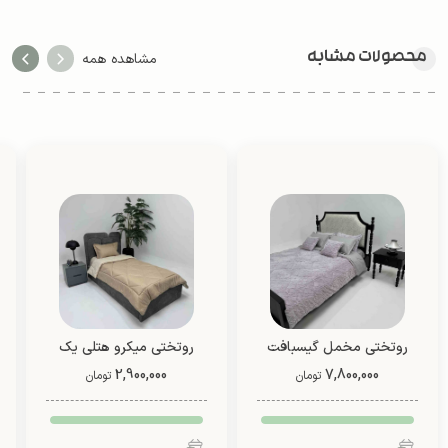
محصولات مشابه
مشاهده همه
روتختی مخمل گیسبافت
روتختی میکرو هتلی یک
(8 تکه)
7,800,000
2,900,000
نفره دو رو (طرح 3)
تومان
تومان