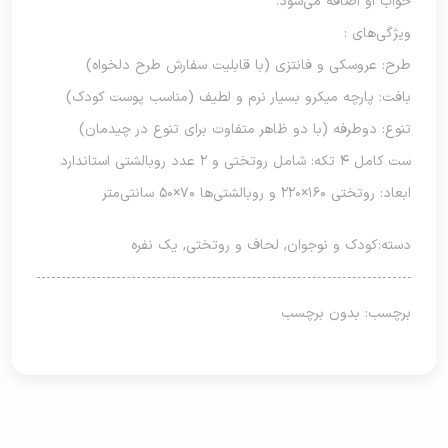
خواب او اضافه می‌شود.
ویژگی‌های :
طرح: عروسکی و فانتزی (با قابلیت سفارش طرح دلخواه)
بافت: پارچه میکرو بسیار نرم و لطیف (مناسب پوست کودک)
تنوع: دوطرفه (با دو ظاهر متفاوت برای تنوع در چیدمان)
ست کامل ۴ تکه: شامل روتختی و ۲ عدد روبالشتی استاندارد
ابعاد: روتختی ۱۶۰×۲۲۰ و روبالشتی‌ها ۷۰×۵۰ سانتی‌متر
دسته:
کودک و نوجوان
,
لحاف و روتختی
,
یک نفره
برچسب: بدون برچسب