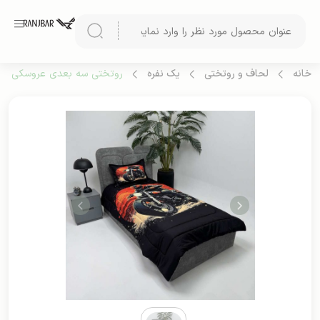
خانه
لحاف و روتختی
یک نفره
روتختی سه بعدی عروسکی یک نف