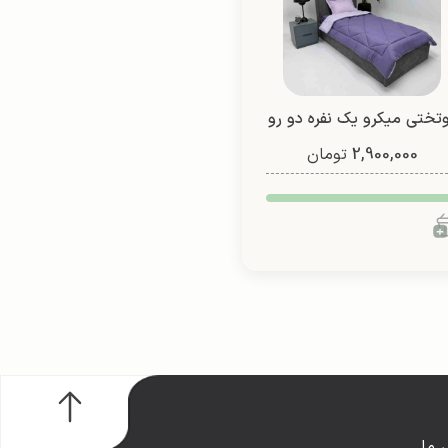
تختی میکرو یک نفره دو رو
2,900,000
(طرح 3)
تومان
 ما