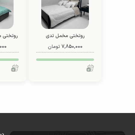
روتختی مخمل تدی
روتختی م
7,850,000
تومان
000
دو 
دس