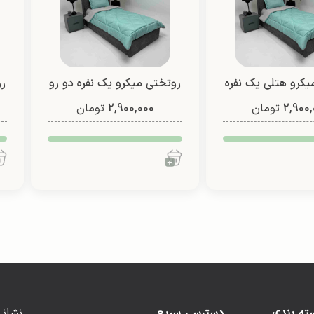
یکرو هتلی یک نفره
روتختی میکرو یک نفره دو رو
رو
2,900,
رو (طرح 4)
تومان
2,900,000
(طرح 1)
تومان
ته بندی
دسترسی سریع
نشانی