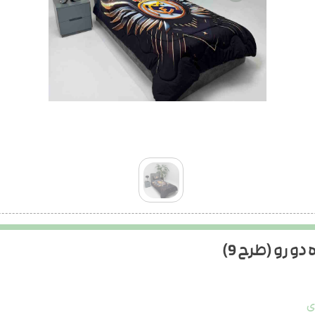
 رو (طرح 9)
ی