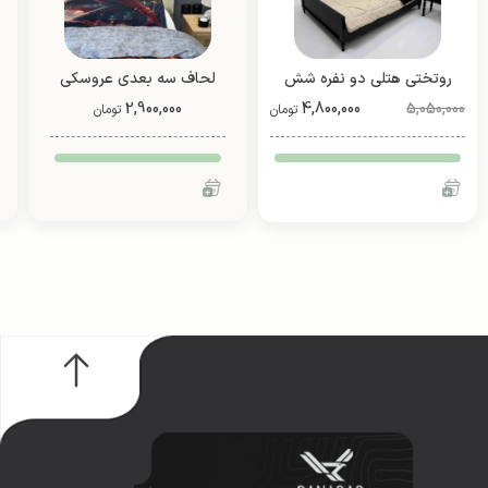
روتختی هتلی دو نفره شش
لحاف سه بعدی عروسکی
5,050,000
تیکه
4,800,000
4 تیکه (طرح 5)
2,900,000
تومان
تومان