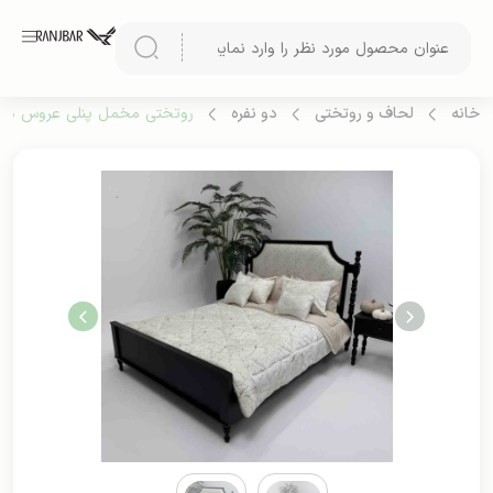
خانه
لحاف و روتختی
دو نفره
روتختی مخمل پنلی عروس دو نف