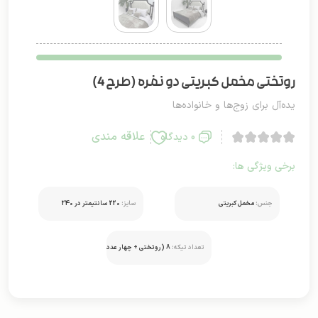
روتختی مخمل کبریتی دو نفره (طرح 4)
یده‌آل برای زوج‌ها و خانواده‌ها
علاقه مندی
0 دیدگاه
برخی ویژگی ها:
جنس:
مخمل کبریتی
سایز:
220 سانتیمتر در 240
تعداد تیکه:
8 (روتختی + چهار عدد
رو بالشتی و دو تا کوسن)