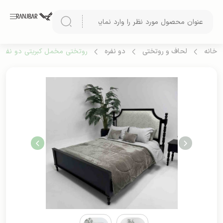
خانه
لحاف و روتختی
دو نفره
روتختی مخمل کبریتی دو نفره (