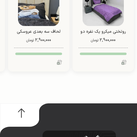
روتختی میکرو یک نفره دو
لحاف سه بعدی عروسکی
2,900,000
رو (طرح 2)
4 تیکه (طرح 2)
2,900,000
تومان
تومان