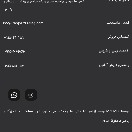
آدرس فروشگاه
ادرس ما:میدان پنجراه سرای بزرگ مرتضوی پلاک ۶۱ بازرگانی
رنجبر
ایمیل پشتیبانی
info@ranjbartrading.com
کارشناس فروش
09150444591
خدمات پس از فروش
09150444590
راهنمای فروش آنلاین
۰۹۱۵۲۵۰۳۲۰۶
توسعه داده شده توسط آژانس تبلیغاتی سه رنگ : تمامی حقوق این وبسایت توسط بازرگانی
رنجبر محفوظ است.