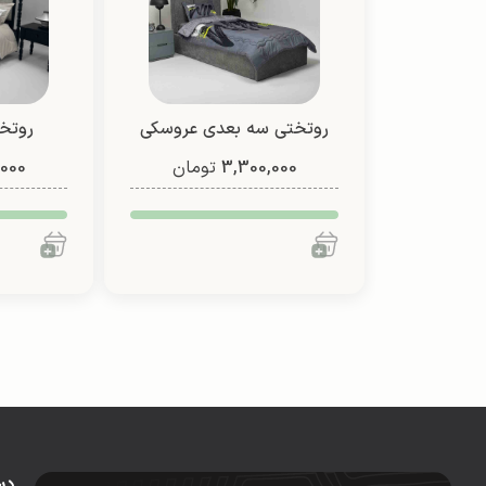
روتختی سه بعدی عروسکی
روتخ
3,300,000
تومان
یک نفره دو رو (طرح 2)
,000
دس