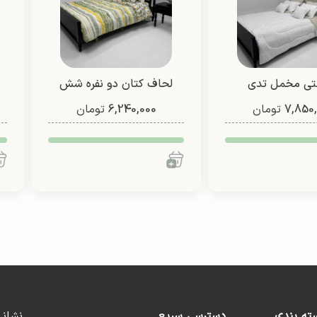
تی مخمل تدی
لحاف کتان دو نفره شش
7,850
تومان
6,240,000
تیکه
تومان
ته بندی
دسترسی سریع
نشانی