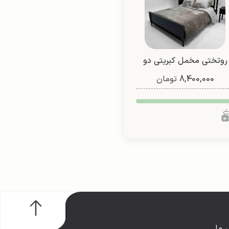
روتختی مخمل کبریتی دو
8,400,000
نفره (طرح 4)
تومان
 ما