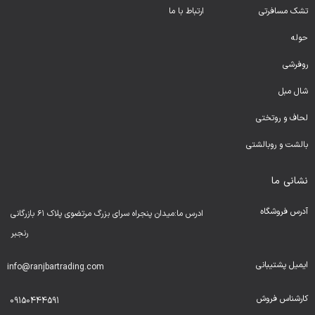
تشک مسافرتی
ارتباط با ما
حوله
روفرشی
شال مبل
لحا
ف و روتختی
بالشت و روبالشتی
نشانی ما
آدرس فروشگاه
ادرس ما:میدان پنجراه سرای بزرگ مرتضوی پلاک ۶۱ بازرگانی
رنجبر
ایمیل پشتیبانی
info@ranjbartrading.com
کارشناس فروش
09150444591