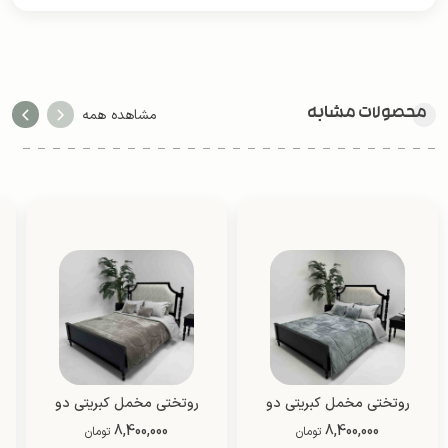
محصولات مشابه
مشاهده همه
روتختی مخمل کبریتی دو
روتختی مخمل کبریتی دو
8,400,000
نفره (طرح 2)
8,400,000
نفره (طرح 4)
تومان
تومان