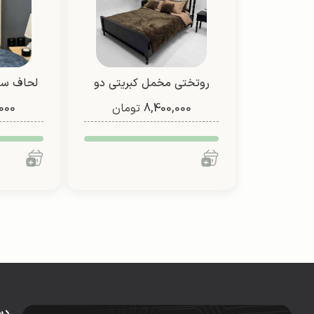
روتختی مخمل کبریتی دو
8,400,000
نفره (طرح 1)
تومان
000
تی
دس