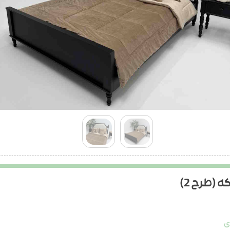
 (طرح 2)
ی