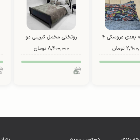
لحاف سه بعدی عروسکی 4
روتختی مخمل کبریتی دو
ر
2,900,
که (طرح 3)
تومان
8,400,000
نفره (طرح 4)
تومان
ته بندی
دسترسی سریع
نشانی