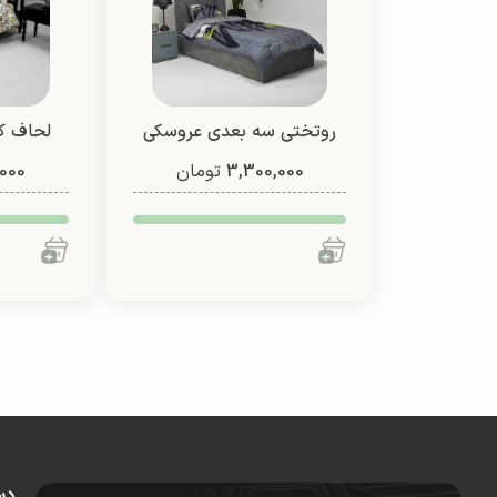
روتختی سه بعدی عروسکی
3,300,000
تومان
یک نفره دو رو (طرح 2)
000
دس