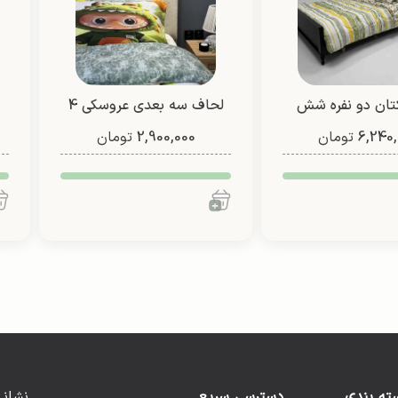
لحاف کتان دو نفره شش
لحاف سه بعدی عروسکی 4
6,240,
تیکه
تومان
2,900,000
تیکه (طرح 4)
تومان
ته بندی
دسترسی سریع
نشانی