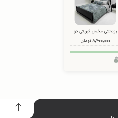
روتختی مخمل کبریتی دو
8,400,000
نفره (طرح 2)
تومان
 ما