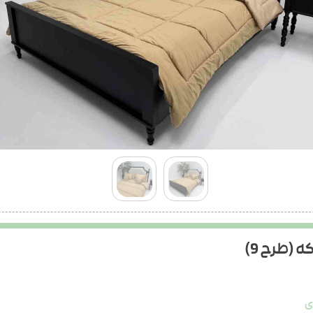
 (طرح 9)
ی