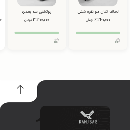
لحاف کتان دو نفره شش
روتختی سه بعدی
تیکه
6,240,000
3,300,000
عروسکی یک نفره دو رو
0
تومان
تومان
(طرح 2)