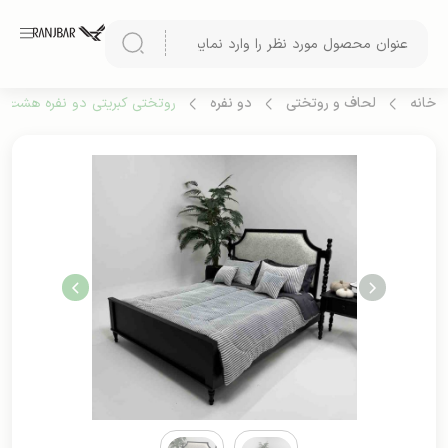
خانه
لحاف و روتختی
دو نفره
روتختی کبریتی دو نفره هشت تی