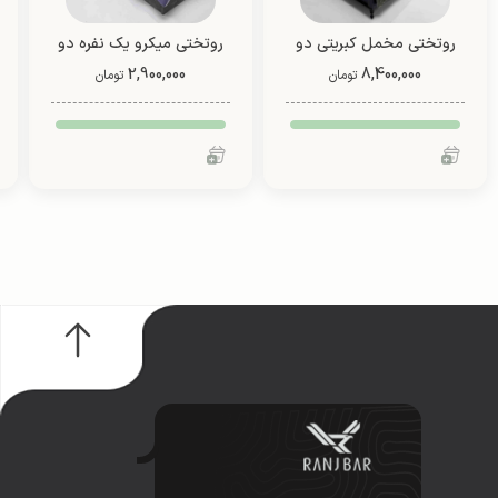
روتختی مخمل کبریتی دو
روتختی میکرو یک نفره دو
8,400,000
نفره (طرح 4)
2,900,000
رو (طرح 3)
تومان
تومان