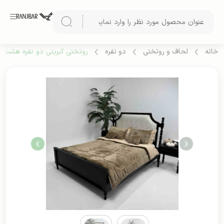
خانه
لحاف و روتختی
دو نفره
روتختی کبریتی دو نفره هشت تی