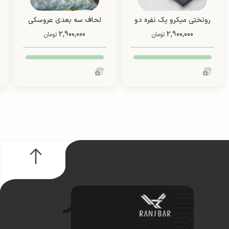
روتختی میکرو یک نفره دو
لحاف سه بعدی عروسکی
2,900,000
رو (طرح 3)
4 تیکه (طرح 4)
2,900,000
تومان
تومان