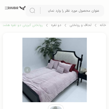
خانه
لحاف و روتختی
دو نفره
روتختی کبریتی دو نفره هشت تی