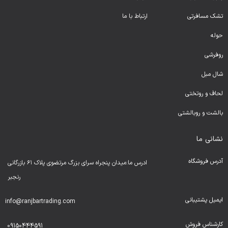
تشک مسافرتی
ارتباط با ما
حوله
روفرشی
شال مبل
لحا
ف و روتختی
بالشت و روبالشتی
نشانی ما
آدرس فروشگاه
ادرس ما:میدان پنجراه سرای بزرگ مرتضوی پلاک ۶۱ بازرگانی
رنجبر
ایمیل پشتیبانی
info@ranjbartrading.com
کارشناس فروش
09150444591