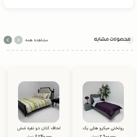
محصولات مشابه
مشاهده همه
روتختی میکرو هتلی یک
لحاف کتان دو نفره شش
2,900,000
نفره دو رو (طرح 2)
تیکه
6,240,000