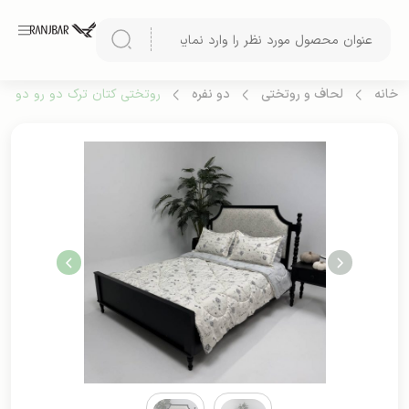
خانه
لحاف و روتختی
دو نفره
روتختی کتان ترک دو رو دو نفره