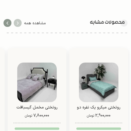
محصولات مشابه
مشاهده همه
روتختی میکرو یک نفره دو
روتختی مخمل گیسبافت
2,900,000
رو (طرح 1)
(8 تکه)
7,800,000
تومان
تومان