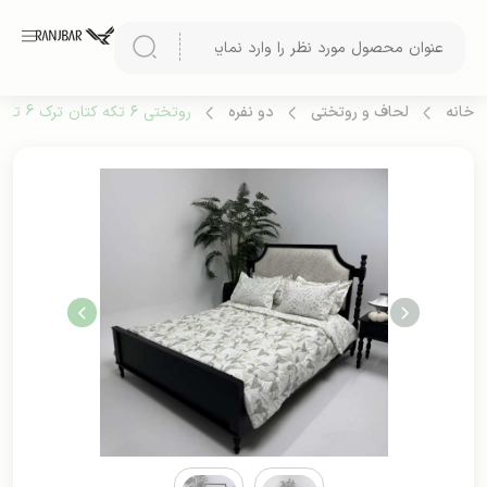
خانه
لحاف و روتختی
دو نفره
روتختی ۶ تکه کتان ترک 6 تیکه (طرح 2)