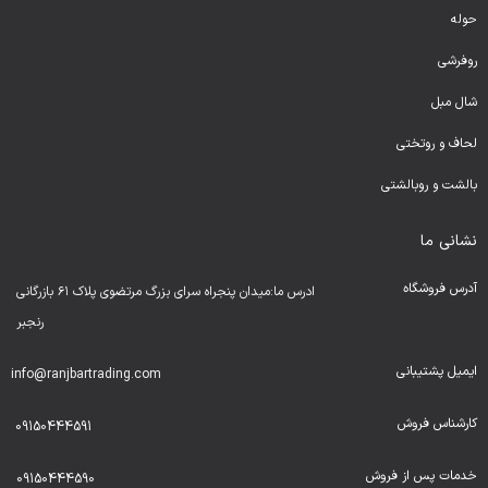
حوله
روفرشی
شال مبل
لحا
ف و روتختی
بالشت و روبالشتی
نشانی ما
آدرس فروشگاه
ادرس ما:میدان پنجراه سرای بزرگ مرتضوی پلاک ۶۱ بازرگانی
رنجبر
ایمیل پشتیبانی
info@ranjbartrading.com
کارشناس فروش
09150444591
خدمات پس از فروش
09150444590