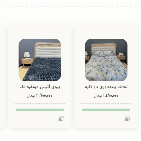
لحاف پنبه‌دوزی دو نفره
پتوی آتیس دونفره تک
1,180,000
دو رو (طرح 9)
2,900,000
رنگ از شادیلون (طرح2)
تومان
تومان