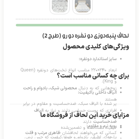
لحاف پنبه‌دوزی دو نفره دو رو (طرح 2)
ویژگی‌های کلیدی محصول
سایز استاندارد دونفره:
ابعاد ۲۴۰×۲۲۰ مناسب انواع تخت‌های دونفره (Queen
برای چه کسانی مناسب است؟
و King).
زوج‌هایی که به دنبال
محصولی شیک، بادوام و راحت
الیاف داخلی باکیفیت:
هستند
پر شده با الیاف سبک، ضدحساسیت و مقاوم در برابر
افرادی که پوست حساسی دارند و نیاز به
الیاف
مزایای خرید این لحاف از فروشگاه ما
گلوله شدن.
ضدحساسیت
دارند
رویه نرم و مقاوم:
کیفیت تست‌شده و تضمین‌شده
کسانی که می‌خواهند لحافشان
ظاهری مرتب و فلت
پارچه‌ای لطیف، بادوام و خوش‌کیفیت که حس نرمی
ارسال سریع و بسته‌بندی کاملاً بهداشتی