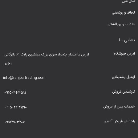
شال مبل
لحا
ف و روتختی
بالشت و روبالشتی
نشانی ما
آدرس فروشگاه
ادرس ما:میدان پنجراه سرای بزرگ مرتضوی پلاک ۶۱ بازرگانی
رنجبر
ایمیل پشتیبانی
info@ranjbartrading.com
کارشناس فروش
09150444591
خدمات پس از فروش
09150444590
راهنمای فروش آنلاین
۰۹۱۵۲۵۰۳۲۰۶