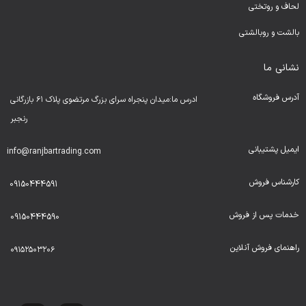
لحا
ف و روتختی
بالشت و روبالشتی
نشانی ما
آدرس فروشگاه
ادرس ما:میدان پنجراه سرای بزرگ مرتضوی پلاک ۶۱ بازرگانی
رنجبر
ایمیل پشتیبانی
info@ranjbartrading.com
کارشناس فروش
09150444591
خدمات پس از فروش
09150444590
راهنمای فروش آنلاین
۰۹۱۵۲۵۰۳۲۰۶