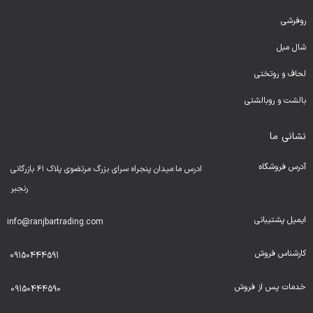
روفرشی
شال مبل
لحا
ف و روتختی
بالشت و روبالشتی
نشانی ما
آدرس فروشگاه
ادرس ما:میدان پنجراه سرای بزرگ مرتضوی پلاک ۶۱ بازرگانی
رنجبر
ایمیل پشتیبانی
info@ranjbartrading.com
کارشناس فروش
09150444591
خدمات پس از فروش
09150444590