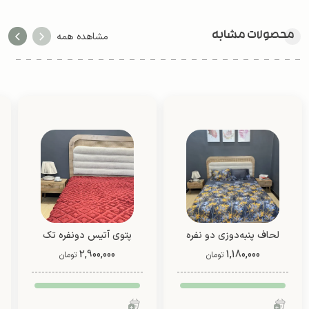
محصولات مشابه
مشاهده همه
لحاف پنبه‌دوزی دو نفره
پتوی آتیس دونفره تک
1,180,000
دو رو (طرح 5)
2,900,000
رنگ از شادیلون (طرح3)
تومان
تومان