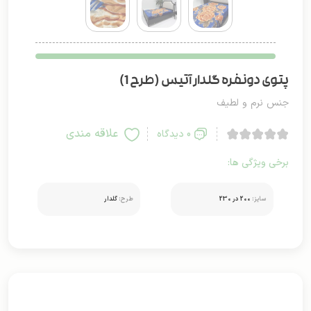
پتوی دونفره گلدار آتیس (طرح 1)
جنس نرم و لطیف
علاقه مندی
0 دیدگاه
برخی ویژگی ها:
سایز:
200 در 230
طرح:
گلدار