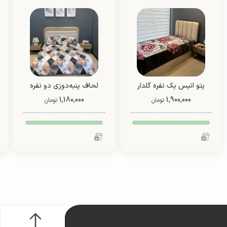
پتو اتیس یک نفره گلدار
لحاف پنبه‌دوزی دو نفره
1,900,000
(طرح 1)
1,180,000
دو رو (طرح 7)
تومان
تومان