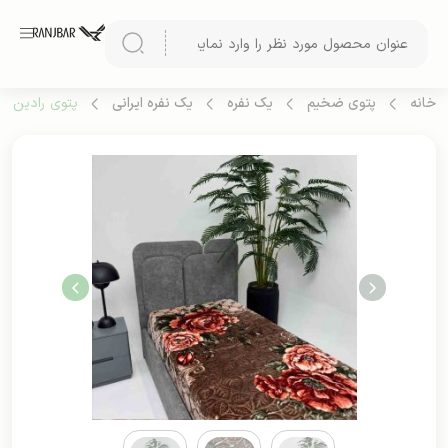
خانه
پتوی ضخیم
یک نفره
یک نفره ایرانی
پتوی رادین 1 نفره گلدار از شرکت شادیلون (طرح 2)