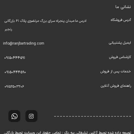
نشانی ما
آدرس فروشگاه
ادرس ما:میدان پنجراه سرای بزرگ مرتضوی پلاک ۶۱ بازرگانی
رنجبر
ایمیل پشتیبانی
info@ranjbartrading.com
کارشناس فروش
09150444591
خدمات پس از فروش
09150444590
راهنمای فروش آنلاین
۰۹۱۵۲۵۰۳۲۰۶
توسعه داده شده توسط آژانس تبلیغاتی سه رنگ : تمامی حقوق این وبسایت توسط بازرگانی