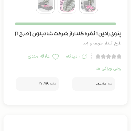
پتوی رادین 1 نفره گلدار از شرکت شادیلون (طرح 1)
طرح گلدار ظریف و زیبا
علاقه مندی
0 دیدگاه
برخی ویژگی ها:
برند:
شادیلون
سایز:
140*220