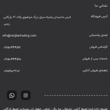
نشانی ما
آدرس فروشگاه
ادرس ما:میدان پنجراه سرای بزرگ مرتضوی پلاک ۶۱ بازرگانی
رنجبر
ایمیل پشتیبانی
info@ranjbartrading.com
کارشناس فروش
09150444591
خدمات پس از فروش
09150444590
راهنمای فروش آنلاین
۰۹۱۵۲۵۰۳۲۰۶
توسعه داده شده توسط آژانس تبلیغاتی سه رنگ : تمامی حقوق این وبسایت توسط بازرگانی