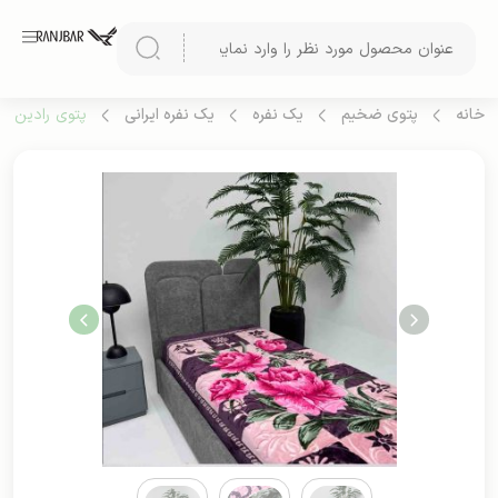
خانه
پتوی ضخیم
یک نفره
یک نفره ایرانی
پتوی رادین 1 نفره گلدار از شرکت شادیلون (طرح 1)