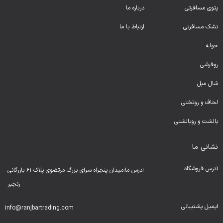
پتوی مسافرتی
درباره ما
تشک مسافرتی
ارتباط با ما
حوله
روفرشی
شال مبل
لحا
ف و روتختی
بالشت و روبالشتی
نشانی ما
آدرس فروشگاه
ادرس ما:میدان پنجراه سرای بزرگ مرتضوی پلاک ۶۱ بازرگانی
رنجبر
ایمیل پشتیبانی
info@ranjbartrading.com