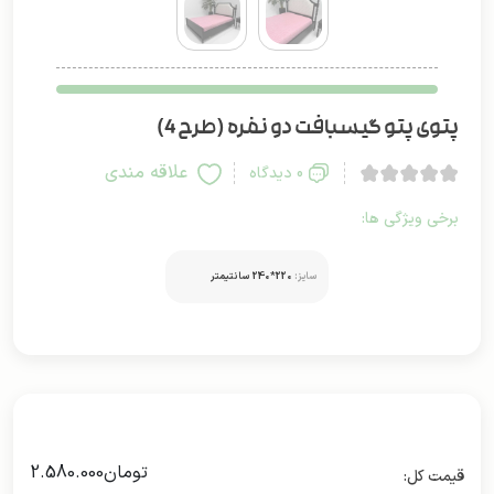
پتوی پتو گیسبافت دو نفره (طرح 4)
علاقه مندی
0 دیدگاه
برخی ویژگی ها:
سایز:
220*240 سانتیمتر
تومان
2.580.000